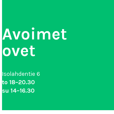
Avoimet
ovet
Isolahdentie 6
to 18–20.30
su 14–16.30