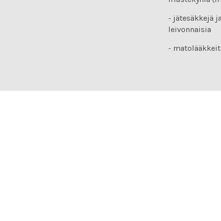
- jätesäkkejä 
leivonnaisia
- matolääkkeit