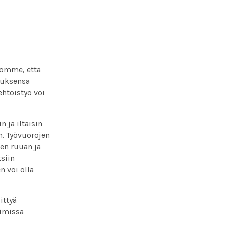
skomme, että
tuksensa
ehtoistyö voi
 ja iltaisin
n. Työvuorojen
ten ruuan ja
siin
n voi olla
ittyä
oimissa