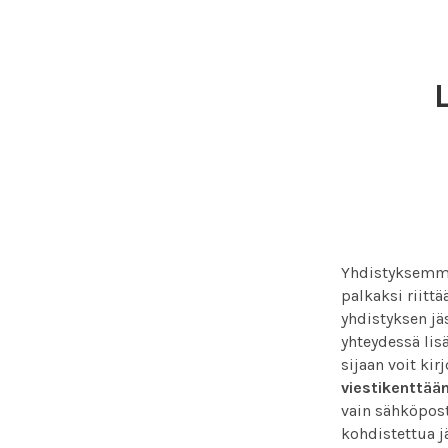
Yhdistyksemme 
palkaksi riittä
yhdistyksen jä
yhteydessä lisä
sijaan voit ki
viestikenttää
vain sähköpost
kohdistettua j