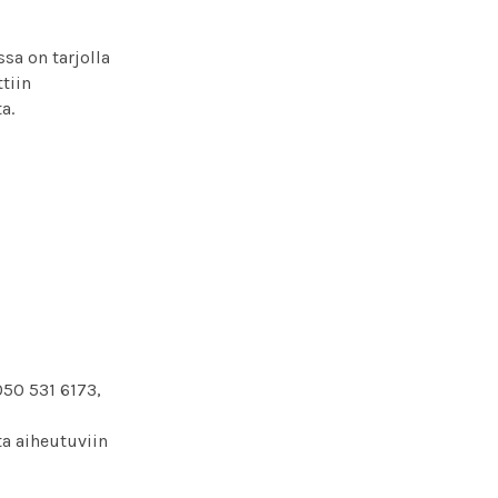
sa on tarjolla
tiin
a.
050 531 6173,
ta aiheutuviin