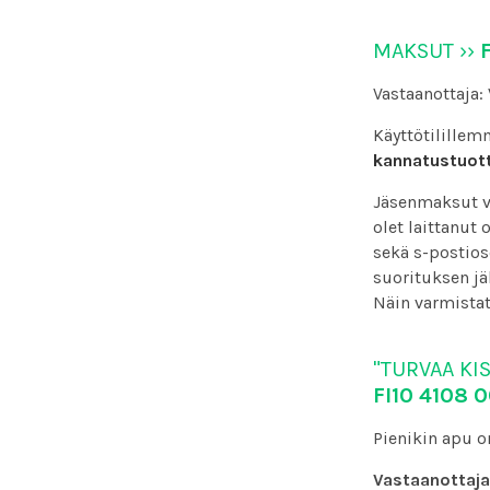
MAKSUT ››
Vastaanottaja:
Käyttötilille
kannatustuot
Jäsenmaksut v
olet laittanut
sekä s-postioso
suorituksen jä
Näin varmistat 
"TURVAA KIS
FI10 4108 
Pienikin apu o
Vastaanottaja