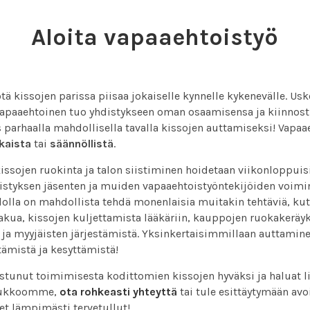
Aloita vapaaehtoistyö
tä kissojen parissa piisaa jokaiselle kynnelle kykenevälle. U
vapaaehtoinen tuo yhdistykseen oman osaamisensa ja kiinnos
s parhaalla mahdollisella tavalla kissojen auttamiseksi! Vapaa
ikaista
tai
säännöllistä
.
kissojen ruokinta ja talon siistiminen hoidetaan viikonloppuisin
istyksen jäsenten ja muiden vapaaehtoistyöntekijöiden voimi
alolla on mahdollista tehdä monenlaisia muitakin tehtäviä, ku
akua, kissojen kuljettamista lääkäriin, kauppojen ruokakeräyk
 ja myyjäisten järjestämistä. Yksinkertaisimmillaan auttamine
tämistä ja kesyttämistä!
ostunut toimimisesta kodittomien kissojen hyväksi ja haluat li
oukkoomme,
ota rohkeasti yhteyttä
tai tule esittäytymään av
t lämpimästi tervetullut!