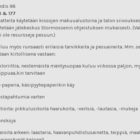
dis 98
6 & 177
aatteita käytetään kissojen makuualustoina ja talon siivoukse
itetään jätekeskus Stormossenin ohjeistuksen mukaisesti. (Val
i ole resursseja pesuun.)
uluu myös runsaasti erilaisia tarvikkeita ja pesuaineita. Mm. s
taan kiitollisena vastaan:
 kloriittia, nestemäistä mäntysuopaa kuluu viikossa paljon, m
aippuaa,kin tarvitaan
C-paperia, käsipyyhepaperikin käy
istapahtumia varten
tioita: pikkulusikoita haarukoita, -veitsiä, -lautasia, -mukeja
anskoja
aroita arkeen: laastaria, haavanpuhdistusainetta, teippiä, maa
ainoskynät kelpaa!)