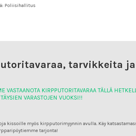
: Poliisihallitus
utoritavaraa, tarvikkeita ja
 VASTAANOTA KIRPPUTORITAVARAA TÄLLÄ HETKEL
TÄYSIEN VARASTOJEN VUOKSI!!
a kissoille myös kirpputorimyynnin avulla. Käy katsastamass
rpparipöytiemme tarjonta!