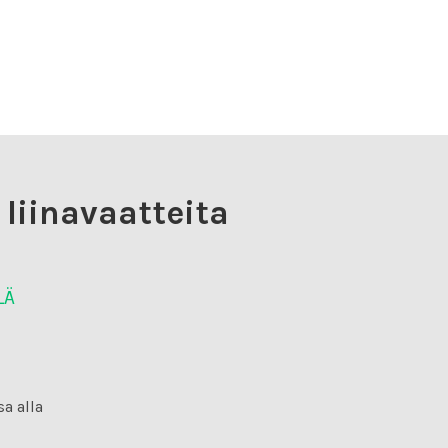
 liinavaatteita
LÄ
a alla