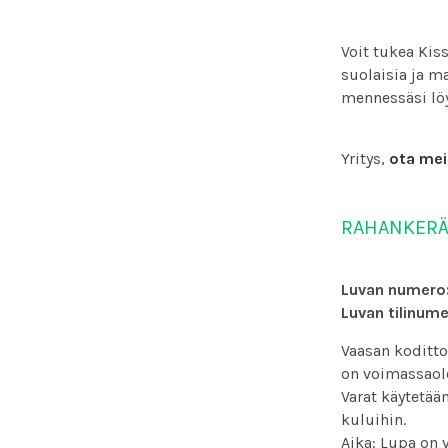
Voit tukea Kis
suolaisia ja m
mennessäsi löy
Yritys,
ota mei
RAHANKERÄ
Luvan numero
Luvan tilinum
Vaasan koditto
on voimassaol
Varat käytetää
kuluihin.
Aika: Lupa on 