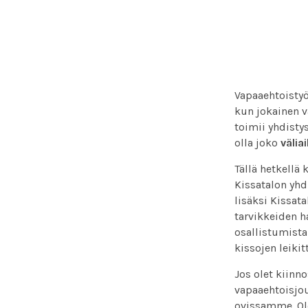
Vapaaehtoistyö
kun jokainen 
toimii yhdisty
olla joko
välia
Tällä hetkellä 
Kissatalon yhd
lisäksi Kissat
tarvikkeiden h
osallistumista
kissojen leikit
Jos olet kiinn
vapaaehtoisj
ovissamme. Ole