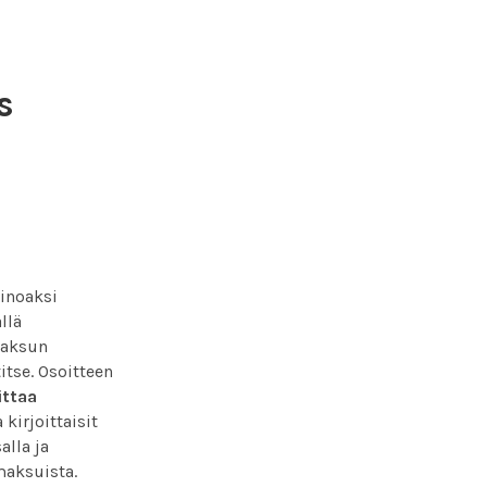
s
inoaksi
llä
maksun
itse. Osoitteen
ittaa
kirjoittaisit
alla ja
maksuista.