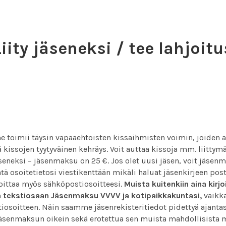
Liity jäseneksi / tee lahjoitu
toimii täysin vapaaehtoisten kissaihmisten voimin, joiden a
ä kissojen tyytyväinen kehräys. Voit auttaa kissoja mm. liittymä
seneksi – jäsenmaksu on 25 €. Jos olet uusi jäsen, voit jäsen
tä osoitetietosi viestikenttään mikäli haluat jäsenkirjeen post
rjoittaa myös sähköpostiosoitteesi.
Muista kuitenkiin aina kirjo
n tekstiosaan Jäsenmaksu VVVV ja kotipaikkakuntasi,
vaikka 
iosoitteen. Näin saamme jäsenrekisteritiedot pidettyä ajantas
äsenmaksun oikein sekä erotettua sen muista mahdollisista 