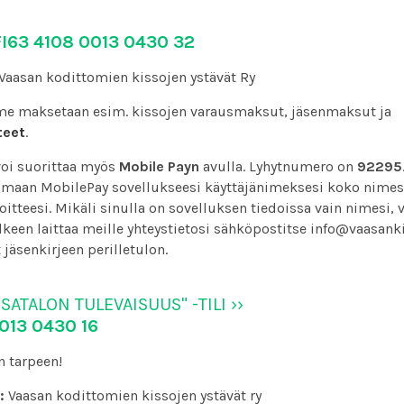
FI63 4108 0013 0430 32
 Vaasan kodittomien kissojen ystävät Ry
mme maksetaan esim. kissojen varausmaksut, jäsenmaksut ja
teet
.
oi suorittaa myös
Mobile Payn
avulla. Lyhytnumero on
92295
 omaan MobilePay sovellukseesi käyttäjänimeksesi koko nimesi
itteesi. Mikäli sinulla on sovelluksen tiedoissa vain nimesi, v
lkeen laittaa meille yhteystietosi sähköpostitse info@vaasankis
jäsenkirjeen perilletulon.
SATALON TULEVAISUUS" -TILI ››
0013 0430 16
n tarpeen!
:
Vaasan kodittomien kissojen ystävät ry