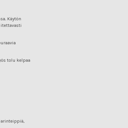
ssa. Käytön
itettavasti
euraavia
yös tolu kelpaa
larinteippiä,