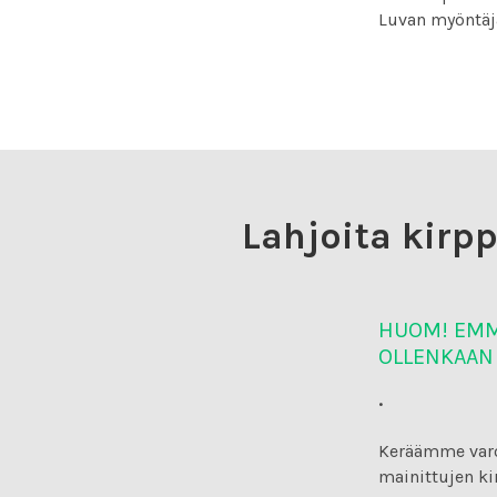
Luvan myöntäjä
Lahjoita kirpp
HUOM! EMME
OLLENKAAN 
.
Keräämme varoj
mainittujen ki