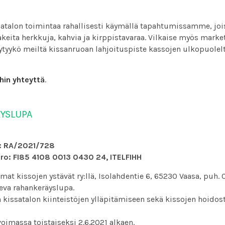
satalon toimintaa rahallisesti käymällä tapahtumissamme, jois
akeita herkkuja, kahvia ja kirppistavaraa. Vilkaise myös market
tyykö meiltä kissanruoan lahjoituspiste kassojen ulkopuolelt
hin yhteyttä
.
YSLUPA
: RA/2021/728
ero: FI85 4108 0013 0430 24, ITELFIHH
mat kissojen ystävät ry:llä, Isolahdentie 6, 65230 Vaasa, puh. 
eva rahankeräyslupa.
n kissatalon kiinteistöjen ylläpitämiseen sekä kissojen hoidos
voimassa toistaiseksi 2.6.2021 alkaen.