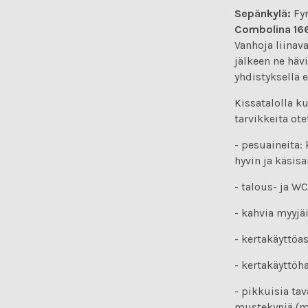
Sepänkylä:
Fyn
Combolina 16
Vanhoja liinav
jälkeen ne häv
yhdistyksellä e
Kissatalolla k
tarvikkeita ote
- pesuaineita:
hyvin ja käsis
- talous- ja W
- kahvia myyjä
- kertakäyttöas
- kertakäyttöh
- pikkuisia tav
mustekyniä (m