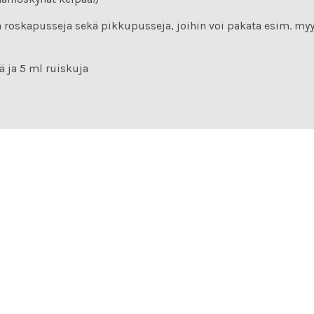
ja roskapusseja sekä pikkupusseja, joihin voi pakata esim. myy
ä ja 5 ml ruiskuja