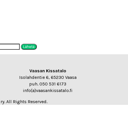
tu salasanalla. Syötä salasana näyttääksesi sisällön.
Vaasan Kissatalo
Isolahdentie 6, 65230 Vaasa
puh. 050 531 6173
info(a)vaasankissatalo.fi
y. All Rights Reserved.