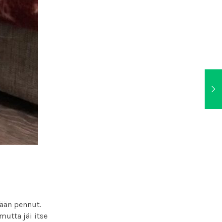
mään pennut.
utta jäi itse