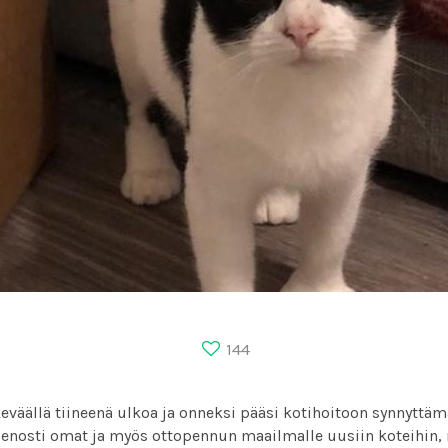
144
keväällä tiineenä ulkoa ja onneksi pääsi kotihoitoon synnyttä
ienosti omat ja myös ottopennun maailmalle uusiin koteihin, m