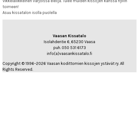
Vikkeläliikkeinen varjoissa elelijä. Tulee muiden kissojen kanssa hyvin
toimeen!
Asuu kissatalon isolla puolella
Vaasan Kissatalo
Isolahdentie 6, 65230 Vaasa
puh. 050 531 6173
info(a)vaasankissatalo.fi
Copyright © 1996–2026 Vaasan kodittomien kissojen ystävät ry. All
Rights Reserved.