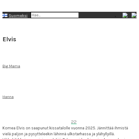
Suomeksi
På svenska
Elvis
Big Mama
Hanna
22
Komea Elvis on saapunut kissatalolle vuonna 2025. Jännittää ihmistä
vielä paljon ja pysytteleekin lähinnä ulkotarhassa ja ylähyllyillä.