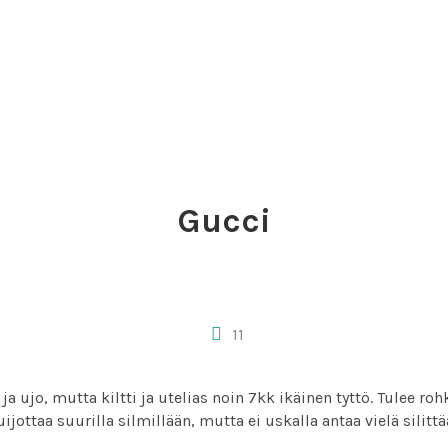
Gucci
11
ja ujo, mutta kiltti ja utelias noin 7kk ikäinen tyttö. Tulee roh
uijottaa suurilla silmillään, mutta ei uskalla antaa vielä silittä