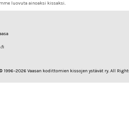
emme luovuta ainoaksi kissaksi.
aasa
.fi
© 1996–2026 Vaasan kodittomien kissojen ystävät ry. All Right