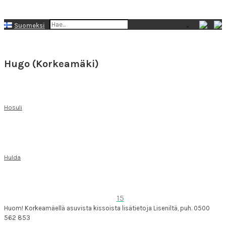
Suomeksi
På svenska
Hugo (Korkeamäki)
Hosuli
Hulda
15
Huom! Korkeamäellä asuvista kissoista lisätietoja Liseniltä, puh. 0500
562 853