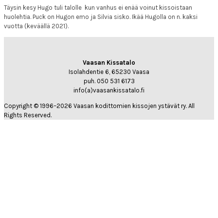
Täysin kesy Hugo tuli talolle kun vanhus ei enää voinut kissoistaan
huolehtia. Puck on Hugon emo ja Silvia sisko. Ikää Hugolla on n. kaksi
vuotta (keväällä 2021).
Vaasan Kissatalo
Isolahdentie 6, 65230 Vaasa
puh. 050 531 6173
info(a)vaasankissatalo.fi
Copyright © 1996–2026 Vaasan kodittomien kissojen ystävät ry. All
Rights Reserved.