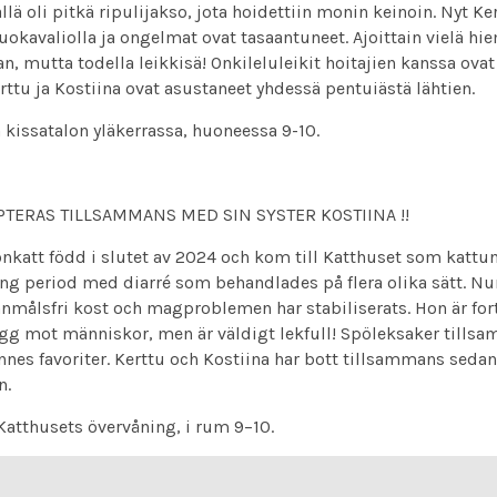
lä oli pitkä ripulijakso, jota hoidettiin monin keinoin. Nyt Ke
ruokavaliolla ja ongelmat ovat tasaantuneet. Ajoittain vielä hi
n, mutta todella leikkisä! Onkileluleikit hoitajien kanssa ovat
rttu ja Kostiina ovat asustaneet yhdessä pentuiästä lähtien.
 kissatalon yläkerrassa, huoneessa 9-10.
OPTERAS TILLSAMMANS MED SIN SYSTER KOSTIINA !!
onkatt född i slutet av 2024 och kom till Katthuset som katt
ng period med diarré som behandlades på flera olika sätt. Nu
nmålsfri kost och magproblemen har stabiliserats. Hon är for
kygg mot människor, men är väldigt lekfull! Spöleksaker till
nnes favoriter. Kerttu och Kostiina har bott tillsammans sedan
n.
Katthusets övervåning, i rum 9–10.