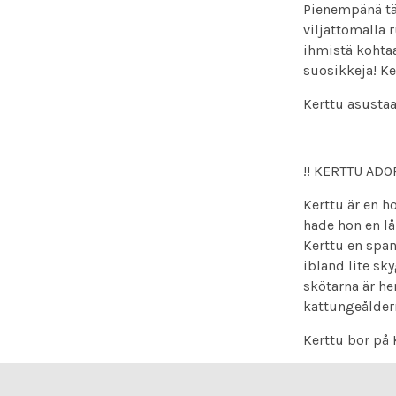
Pienempänä täl
viljattomalla 
ihmistä kohtaa
suosikkeja! Ke
Kerttu asustaa
!! KERTTU AD
Kerttu är en h
hade hon en lå
Kerttu en span
ibland lite s
skötarna är he
kattungeålder
Kerttu bor på 