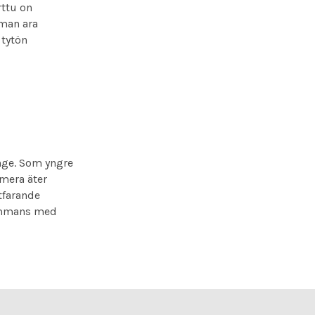
rttu on
eman ara
 tytön
unge. Som yngre
mera äter
tfarande
sammans med