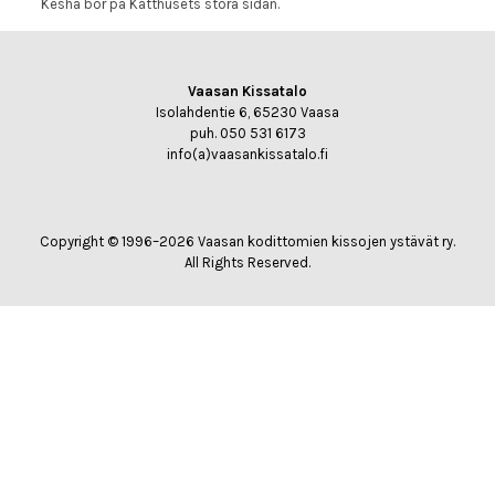
Kesha bor på Katthusets stora sidan.
Vaasan Kissatalo
Isolahdentie 6, 65230 Vaasa
puh. 050 531 6173
info(a)vaasankissatalo.fi
Copyright © 1996–2026 Vaasan kodittomien kissojen ystävät ry.
All Rights Reserved.