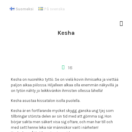
Suomeksi
På svenska
Kesha
18
Kesha on nuorehko tyttö. Se on vielä kovin ihmisarka ja viettää
paljon aikaa piilossa. Hiljalleen alkaa olla enemmän näkyvillä ja
on tytön nähty jo leikkivänkin ihmisten ollessa lähellä!
Kesha asustaa kissatalon isolla puolella.
Kesha är en fortfarande mycket skygg, ganska ung tjej som
tillbringar största delen av sin tid med att gömma sig. Hon
börjar sakta men säkert visa sig oftare, och man har till och
med sett henne leka när människor varit i närheten!