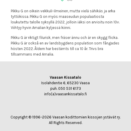
Pikku G on oikein vekkuli-ilmeinen, mutta vielä sähikäs ja arka
tyttökissa. Pikku G on myös maaseudun populaatiosta
loukutettu talolle syksyllä 2022, jolloin iäksi on arvioitu noin 10v.
Viihtyy hyvin Amalian kyljessä kiinni.
Pikku G är riktigt filurisk, men fräser ännu och är en skygg flicka.
Pikku G är också en av landsbygdens population som fångades
hösten 2022. Åldern har bestämts till ca 10 år. Trivs bra
tillsammans med Amalia.
Vaasan Kissatalo
Isolahdentie 6, 65230 Vaasa
puh. 050 531 6173
info(a)vaasankissatalo.fi
Copyright © 1996–2026 Vaasan kodittomien kissojen ystävät ry.
All Rights Reserved.