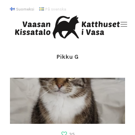
Suomeksi
På svenska
Pikku G
35