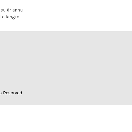
ssu är ännu
te längre
s Reserved.