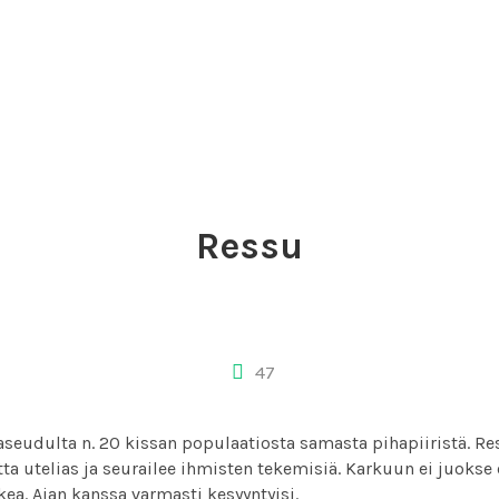
Ressu
47
seudulta n. 20 kissan populaatiosta samasta pihapiiristä. R
tta utelias ja seurailee ihmisten tekemisiä. Karkuun ei juokse 
kea. Ajan kanssa varmasti kesyyntyisi.