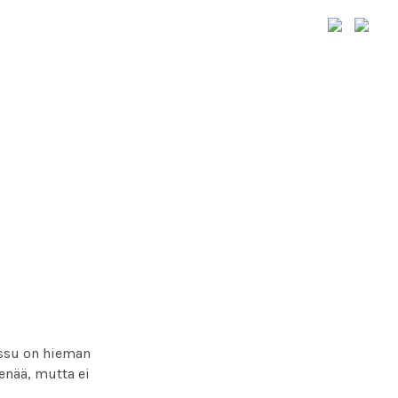
essu on hieman
enää, mutta ei