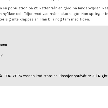
 en population på 20 katter från en gård på landsbygden. Re
n nyfiken och följer med vad människorna gör. Han springer in
er sig inte klappas än. Han blir nog tam med tiden.
aasa
.fi
© 1996–2026 Vaasan kodittomien kissojen ystävät ry. All Right