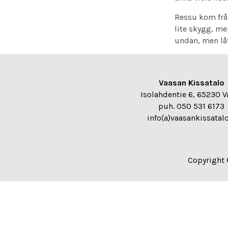
Ressu kom från
lite skygg, me
undan, men låt
Vaasan Kissatalo
Isolahdentie 6, 65230 V
puh. 050 531 6173
info(a)vaasankissatalo
Copyright 