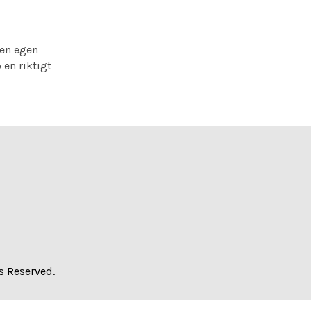
 en egen
en riktigt
s Reserved.