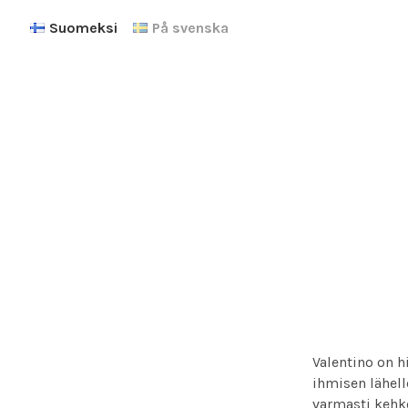
Suomeksi
På svenska
Valentino on h
ihmisen lähell
varmasti kehke