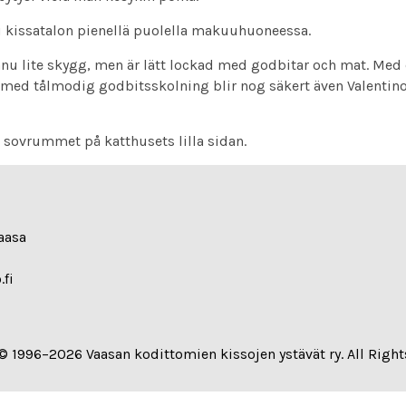
u kissatalon pienellä puolella makuuhuoneessa.
nnu lite skygg, men är lätt lockad med godbitar och mat. Med
med tålmodig godbitsskolning blir nog säkert även Valentino 
i sovrummet på katthusets lilla sidan.
aasa
.fi
© 1996–2026 Vaasan kodittomien kissojen ystävät ry. All Right