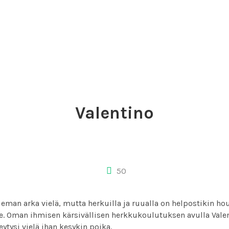
Valentino
50
ieman arka vielä, mutta herkuilla ja ruualla on helpostikin ho
e. Oman ihmisen kärsivällisen herkkukoulutuksen avulla Vale
ytysi vielä ihan kesykin poika.