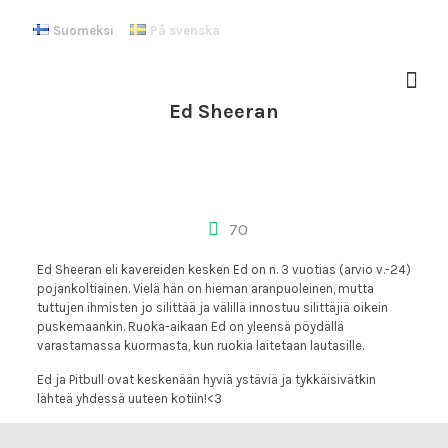
Suomeksi
På svenska
Ed Sheeran
70
Ed Sheeran eli kavereiden kesken Ed on n. 3 vuotias (arvio v.-24)
pojankoltiainen. Vielä hän on hieman aranpuoleinen, mutta
tuttujen ihmisten jo silittää ja välillä innostuu silittäjiä oikein
puskemaankin. Ruoka-aikaan Ed on yleensä pöydällä
varastamassa kuormasta, kun ruokia laitetaan lautasille.
Ed ja Pitbull ovat keskenään hyviä ystäviä ja tykkäisivätkin
lähteä yhdessä uuteen kotiin!<3